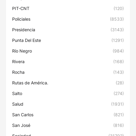
PIT-CNT
(120)
Policiales
(8533)
Presidencia
(3143)
Punta Del Este
(1291)
Río Negro
(984)
Rivera
(168)
Rocha
(143)
Rutas de América.
(28)
Salto
(274)
Salud
(1931)
San Carlos
(821)
San José
(816)
Sociedad
(31792)