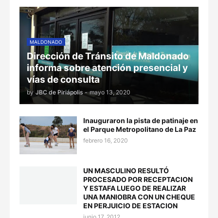
MALDONADO
Dirección de Tránsito de Maldonado
informa sobre atención presencial y
vías de consulta
by
JBC de Piriápolis
-
mayo 13, 2020
Inauguraron la pista de patinaje en
el Parque Metropolitano de La Paz
febrero 16, 2020
UN MASCULINO RESULTÓ
PROCESADO POR RECEPTACION
Y ESTAFA LUEGO DE REALIZAR
UNA MANIOBRA CON UN CHEQUE
EN PERJUICIO DE ESTACION
junio 17, 2012