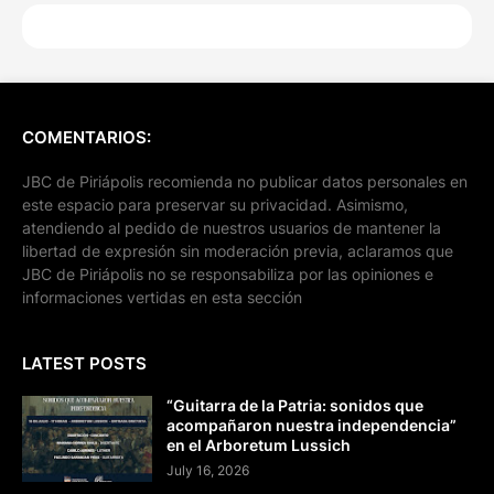
COMENTARIOS:
JBC de Piriápolis recomienda no publicar datos personales en
este espacio para preservar su privacidad. Asimismo,
atendiendo al pedido de nuestros usuarios de mantener la
libertad de expresión sin moderación previa, aclaramos que
JBC de Piriápolis no se responsabiliza por las opiniones e
informaciones vertidas en esta sección
LATEST POSTS
“Guitarra de la Patria: sonidos que
acompañaron nuestra independencia”
en el Arboretum Lussich
July 16, 2026