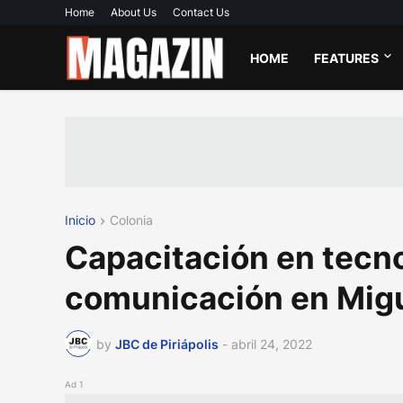
Home
About Us
Contact Us
HOME
FEATURES
Inicio
Colonia
Capacitación en tecno
comunicación en Migu
by
JBC de Piriápolis
-
abril 24, 2022
Ad 1