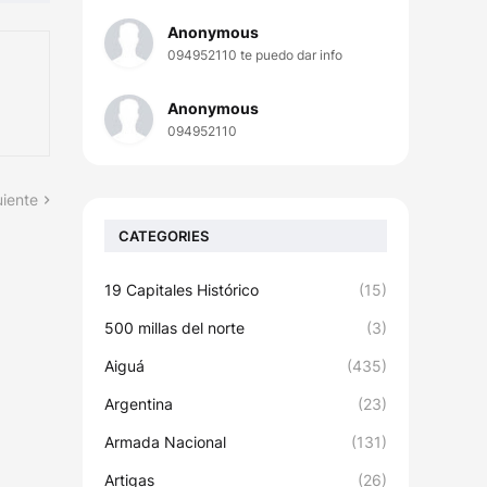
Anonymous
094952110 te puedo dar info
Anonymous
094952110
uiente
CATEGORIES
19 Capitales Histórico
(15)
500 millas del norte
(3)
Aiguá
(435)
Argentina
(23)
Armada Nacional
(131)
Artigas
(26)