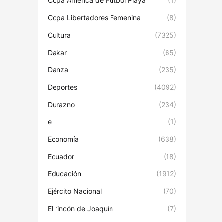
Copa América de Fútbol Playa
(1)
Copa Libertadores Femenina
(8)
Cultura
(7325)
Dakar
(65)
Danza
(235)
Deportes
(4092)
Durazno
(234)
e
(1)
Economía
(638)
Ecuador
(18)
Educación
(1912)
Ejército Nacional
(70)
El rincón de Joaquín
(7)