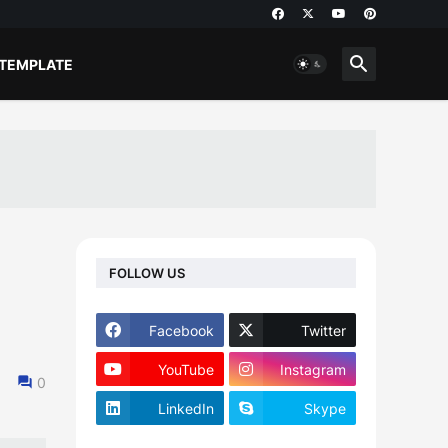
 TEMPLATE
FOLLOW US
Facebook
Twitter
YouTube
Instagram
0
LinkedIn
Skype
footer-wrapper