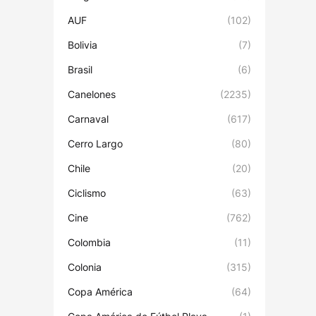
AUF
(102)
Bolivia
(7)
Brasil
(6)
Canelones
(2235)
Carnaval
(617)
Cerro Largo
(80)
Chile
(20)
Ciclismo
(63)
Cine
(762)
Colombia
(11)
Colonia
(315)
Copa América
(64)