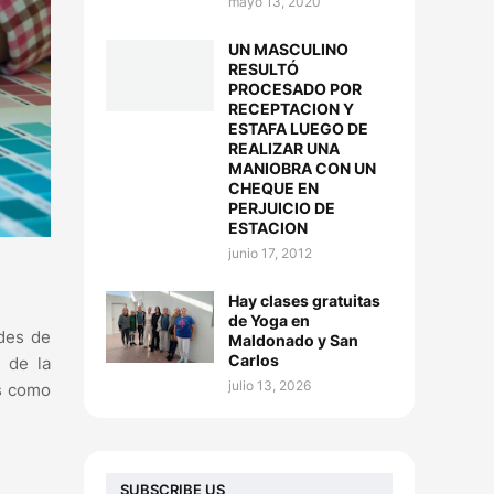
mayo 13, 2020
UN MASCULINO
RESULTÓ
PROCESADO POR
RECEPTACION Y
ESTAFA LUEGO DE
REALIZAR UNA
MANIOBRA CON UN
CHEQUE EN
PERJUICIO DE
ESTACION
junio 17, 2012
Hay clases gratuitas
de Yoga en
ades de
Maldonado y San
Carlos
 de la
julio 13, 2026
os como
SUBSCRIBE US