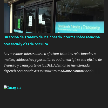
Ministerio de Transporte y Obras Públicas. La nueva
infraestructura deportiva consiste en una plataforma de 35 m por
20 m con banco de hormigón sobre sus laterales. Su destino será
polifuncional, permitiendo la práctica de patín, hockey, gimnasia y
la realización de eventos culturales. Próximo a la pista, se
instalaron juegos infantiles y equipamiento urbano (bancos de
Dirección de Tránsito de Maldonado informa sobre atención
hormigón y sets de bancos y mesas). A su vez, se incorporaron
presencial y vías de consulta
nuevos pavimentos e iluminación. La totalidad de estas obras
implicaron una inversión estimada ...
Las personas interesadas en efectuar trámites relacionados a
multas, cuidacoches y pases libres podrán dirigirse a la oficina de
Tránsito y Transporte de la IDM. Además, la mencionada
dependencia brinda asesoramiento mediante comunicación
telefónica y correo electrónico. La dependencia admitirá el ingreso
de hasta cinco personas a la oficina. En cuanto a la atención
presencial comprende los siguientes trámites: Multas: devolución
de licencias de conducir retenidas por espirometrías y trámites
para la devolución de motos retenidas. Cuidacoches en general.
Pases libres: recargas, renovaciones y estudiantes. Información por