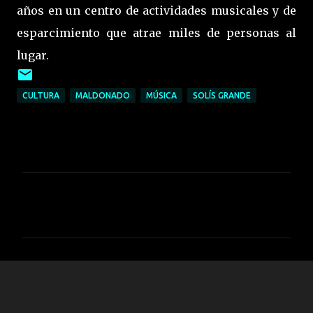
años en un centro de actividades musicales y de
esparcimiento que atrae miles de personas al
lugar.
CULTURA
MALDONADO
MÚSICA
SOLÍS GRANDE
C
o
m
e
n
t
a