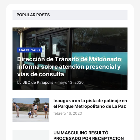
POPULAR POSTS
MALDONADO
Dirección de Tránsito de Maldonado
informa sobre atención presencial y
vías de consulta
by
JBC de Piriápolis
-
mayo 13, 2020
Inauguraron la pista de patinaje en
el Parque Metropolitano de La Paz
febrero 16, 2020
UN MASCULINO RESULTÓ
PROCESADO POR RECEPTACION