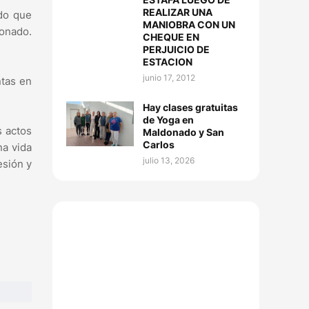
REALIZAR UNA
ado que
MANIOBRA CON UN
donado.
CHEQUE EN
PERJUICIO DE
ESTACION
junio 17, 2012
ntas en
Hay clases gratuitas
de Yoga en
s actos
Maldonado y San
Carlos
na vida
julio 13, 2026
esión y