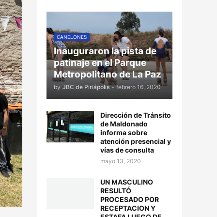
CANELONES
Inauguraron la pista de
patinaje en el Parque
Metropolitano de La Paz
by
JBC de Piriápolis
-
febrero 16, 2020
Dirección de Tránsito
de Maldonado
informa sobre
atención presencial y
vías de consulta
mayo 13, 2020
UN MASCULINO
RESULTÓ
PROCESADO POR
RECEPTACION Y
ESTAFA LUEGO DE