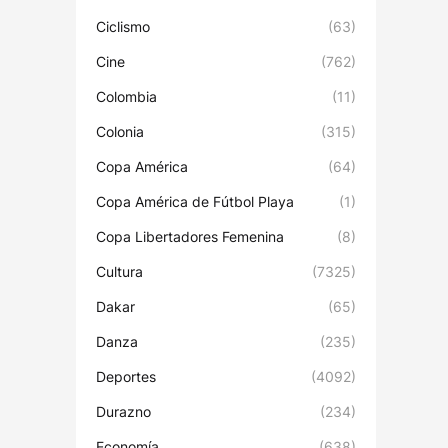
Ciclismo
(63)
Cine
(762)
Colombia
(11)
Colonia
(315)
Copa América
(64)
Copa América de Fútbol Playa
(1)
Copa Libertadores Femenina
(8)
Cultura
(7325)
Dakar
(65)
Danza
(235)
Deportes
(4092)
Durazno
(234)
Economía
(638)