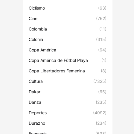
Ciclismo
(63)
Cine
(762)
Colombia
(11)
Colonia
(315)
Copa América
(64)
Copa América de Fútbol Playa
(1)
Copa Libertadores Femenina
(8)
Cultura
(7325)
Dakar
(65)
Danza
(235)
Deportes
(4092)
Durazno
(234)
Economía
(638)