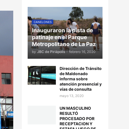
CANELONES
Inauguraron la pista de
patinaje en el Parque
Metropolitano de La Paz
by
JBC de Piriápolis
-
febrero 16, 2020
Dirección de Tránsito
de Maldonado
informa sobre
atención presencial y
vías de consulta
mayo 13, 2020
UN MASCULINO
RESULTÓ
PROCESADO POR
RECEPTACION Y
ESTAFA LUEGO DE