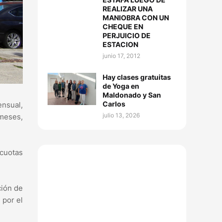
REALIZAR UNA
MANIOBRA CON UN
CHEQUE EN
PERJUICIO DE
ESTACION
junio 17, 2012
Hay clases gratuitas
de Yoga en
Maldonado y San
Carlos
nsual,
julio 13, 2026
 meses,
 cuotas
ción de
 por el