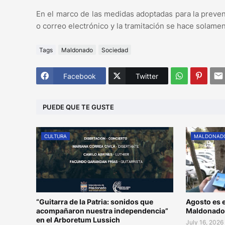
En el marco de las medidas adoptadas para la preven
o correo electrónico y la tramitación se hace solame
Tags
Maldonado
Sociedad
Facebook
Twitter
PUEDE QUE TE GUSTE
CULTURA
MALDONAD
“Guitarra de la Patria: sonidos que
Agosto es e
acompañaron nuestra independencia”
Maldonad
en el Arboretum Lussich
July 16, 2026