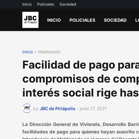
Inicio
Policiales
Sociedad
INICIO
POLICIALES
SOCIEDAD
L
Inicio
Maldonado
Facilidad de pago par
compromisos de comp
interés social rige has
by
JBC de Piriápolis
-
junio 17, 2021
La Dirección General de Vivienda, Desarrollo Barr
facilidades de pago para quienes hayan suscrito 