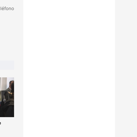
eléfono
e