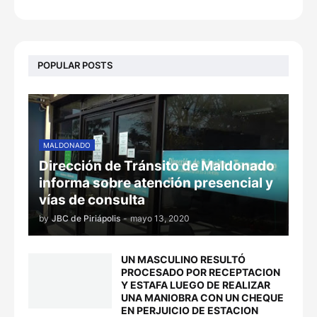
POPULAR POSTS
MALDONADO
Dirección de Tránsito de Maldonado
informa sobre atención presencial y
vías de consulta
by
JBC de Piriápolis
-
mayo 13, 2020
UN MASCULINO RESULTÓ
PROCESADO POR RECEPTACION
Y ESTAFA LUEGO DE REALIZAR
UNA MANIOBRA CON UN CHEQUE
EN PERJUICIO DE ESTACION