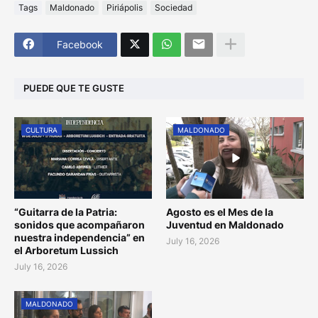
Tags
Maldonado
Piriápolis
Sociedad
Facebook
PUEDE QUE TE GUSTE
CULTURA
MALDONADO
“Guitarra de la Patria:
Agosto es el Mes de la
sonidos que acompañaron
Juventud en Maldonado
nuestra independencia” en
July 16, 2026
el Arboretum Lussich
July 16, 2026
MALDONADO