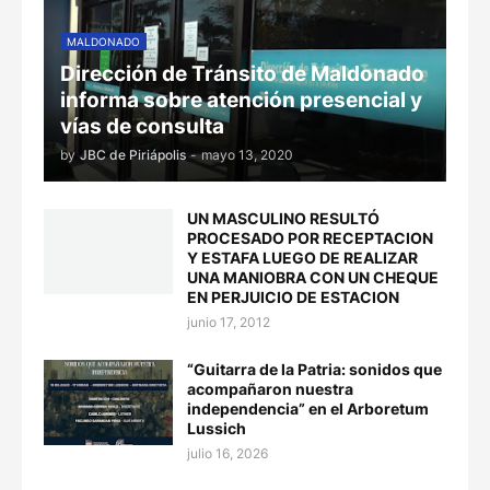
MALDONADO
Dirección de Tránsito de Maldonado
informa sobre atención presencial y
vías de consulta
by
JBC de Piriápolis
-
mayo 13, 2020
UN MASCULINO RESULTÓ
PROCESADO POR RECEPTACION
Y ESTAFA LUEGO DE REALIZAR
UNA MANIOBRA CON UN CHEQUE
EN PERJUICIO DE ESTACION
junio 17, 2012
“Guitarra de la Patria: sonidos que
acompañaron nuestra
independencia” en el Arboretum
Lussich
julio 16, 2026