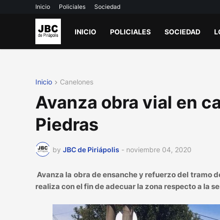
Inicio
Policiales
Sociedad
INICIO
POLICIALES
SOCIEDAD
L
Inicio
Canelones
Avanza obra vial en c
Piedras
by
JBC de Piriápolis
-
noviembre 04, 2020
Avanza la obra de ensanche y refuerzo del tramo de 
realiza con el fin de adecuar la zona respecto a la