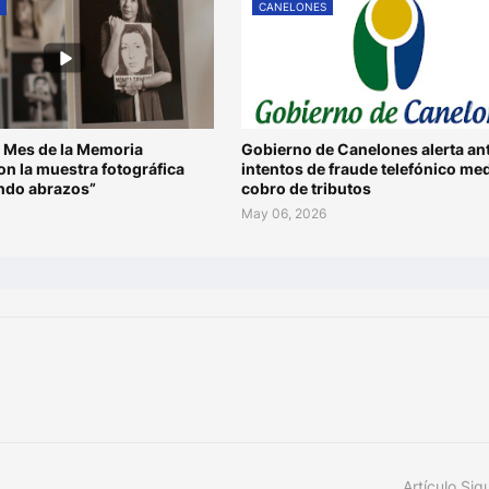
S
CANELONES
 Mes de la Memoria
Gobierno de Canelones alerta an
n la muestra fotográfica
intentos de fraude telefónico me
ando abrazos”
cobro de tributos
May 06, 2026
Artículo Sig