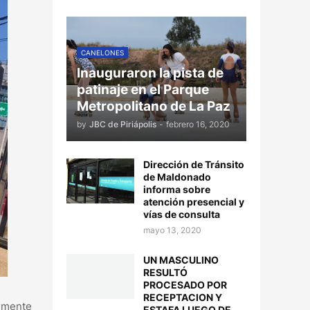
CANELONES
Inauguraron la pista de
patinaje en el Parque
Metropolitano de La Paz
by
JBC de Piriápolis
-
febrero 16, 2020
Dirección de Tránsito
de Maldonado
informa sobre
atención presencial y
vías de consulta
mayo 13, 2020
UN MASCULINO
RESULTÓ
PROCESADO POR
RECEPTACION Y
ormente
ESTAFA LUEGO DE