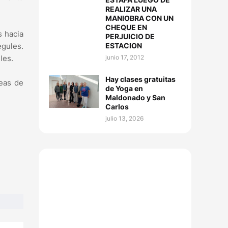
REALIZAR UNA
MANIOBRA CON UN
CHEQUE EN
s hacia
PERJUICIO DE
ESTACION
egules.
junio 17, 2012
les.
Hay clases gratuitas
neas de
de Yoga en
Maldonado y San
Carlos
julio 13, 2026