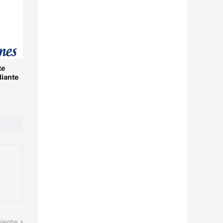
te
diante
uiente