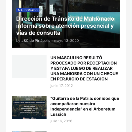
MALDONADO
Dirección de Tránsito de Maldonado
informa sobre atención presencial y
vías de consulta
by
JBC de Piriápolis
-
mayo 13, 2020
UN MASCULINO RESULTÓ
PROCESADO POR RECEPTACION
Y ESTAFA LUEGO DE REALIZAR
UNA MANIOBRA CON UN CHEQUE
EN PERJUICIO DE ESTACION
junio 17, 2012
“Guitarra de la Patria: sonidos que
acompañaron nuestra
independencia” en el Arboretum
Lussich
julio 16, 2026