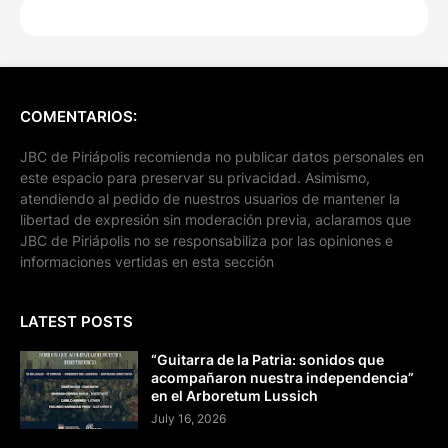
COMENTARIOS:
JBC de Piriápolis recomienda no publicar datos personales en
este espacio para preservar su privacidad. Asimismo,
atendiendo al pedido de nuestros usuarios de mantener la
libertad de expresión sin moderación previa, aclaramos que
JBC de Piriápolis no se responsabiliza por las opiniones e
informaciones vertidas en esta sección
LATEST POSTS
“Guitarra de la Patria: sonidos que
acompañaron nuestra independencia”
en el Arboretum Lussich
July 16, 2026