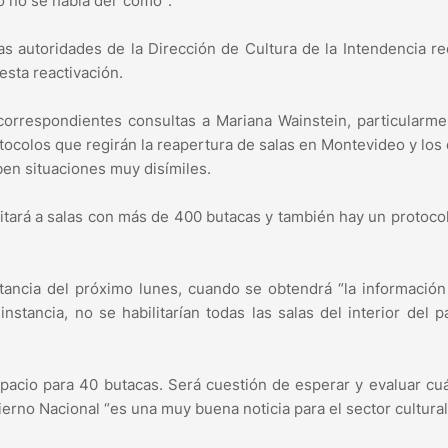
 no se habla del ‘cómo’”.
s autoridades de la Dirección de Cultura de la Intendencia re
esta reactivación.
 correspondientes consultas a Mariana Wainstein, particularm
tocolos que regirán la reapertura de salas en Montevideo y los
ben situaciones muy disímiles.
ilitará a salas con más de 400 butacas y también hay un protoco
tancia del próximo lunes, cuando se obtendrá “la información 
stancia, no se habilitarían todas las salas del interior del p
acio para 40 butacas. Será cuestión de esperar y evaluar cuá
ierno Nacional “es una muy buena noticia para el sector cultural