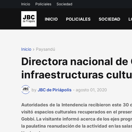
Inicio
Policiales
Sociedad
INICIO
POLICIALES
SOCIEDAD
L
Inicio
Paysandú
Directora nacional de 
infraestructuras cult
by
JBC de Piriápolis
-
agosto 01, 2020
Autoridades de la Intendencia recibieron este 30 d
visitó espacios culturales recuperados en el prese
Gobbi. La visitante informó acerca de los ejes prog
la paulatina reanudación de la actividad en las sal