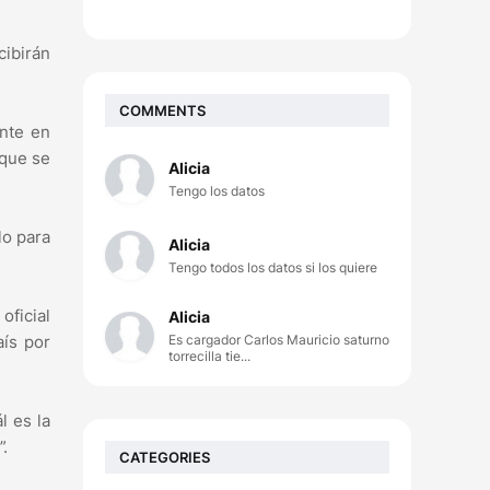
cibirán
COMMENTS
ente en
 que se
Alicia
Tengo los datos
lo para
Alicia
Tengo todos los datos si los quiere
oficial
Alicia
Es cargador Carlos Mauricio saturno
aís por
torrecilla tie...
l es la
”.
CATEGORIES