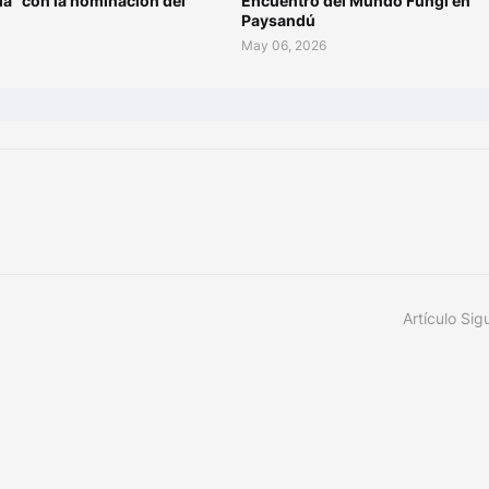
ía” con la nominación del
Encuentro del Mundo Fungi en
Paysandú
6
May 06, 2026
Artículo Sig