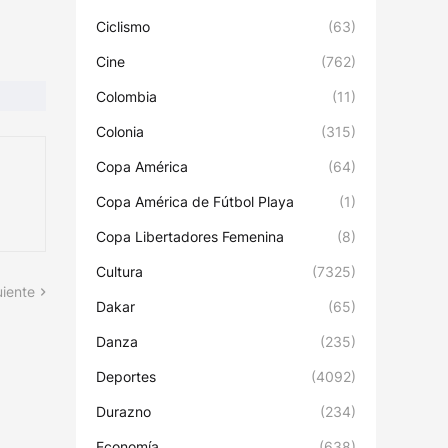
Ciclismo
(63)
Cine
(762)
Colombia
(11)
Colonia
(315)
Copa América
(64)
Copa América de Fútbol Playa
(1)
Copa Libertadores Femenina
(8)
Cultura
(7325)
uiente
Dakar
(65)
Danza
(235)
Deportes
(4092)
Durazno
(234)
Economía
(638)