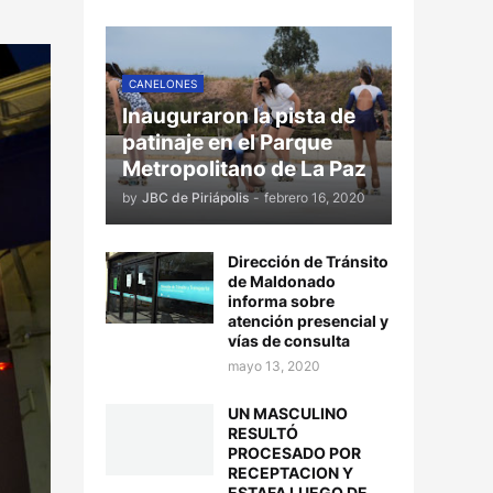
CANELONES
Inauguraron la pista de
patinaje en el Parque
Metropolitano de La Paz
by
JBC de Piriápolis
-
febrero 16, 2020
Dirección de Tránsito
de Maldonado
informa sobre
atención presencial y
vías de consulta
mayo 13, 2020
UN MASCULINO
RESULTÓ
PROCESADO POR
RECEPTACION Y
ESTAFA LUEGO DE