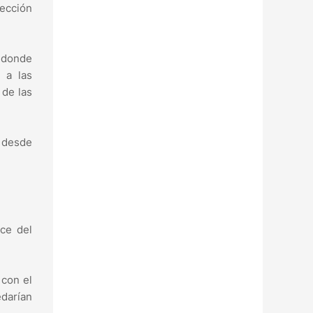
rección
, donde
 a las
 de las
 desde
ce del
 con el
edarían