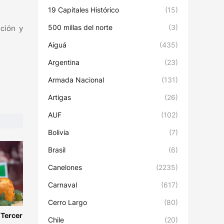
19 Capitales Histórico
(15)
500 millas del norte
(3)
oción y
Aiguá
(435)
Argentina
(23)
Armada Nacional
(131)
Artigas
(26)
AUF
(102)
Bolivia
(7)
Brasil
(6)
Canelones
(2235)
Carnaval
(617)
Cerro Largo
(80)
 Tercer
Chile
(20)