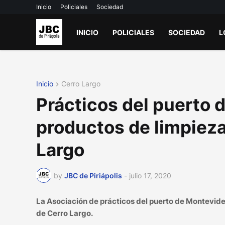
Inicio
Policiales
Sociedad
INICIO
POLICIALES
SOCIEDAD
L
Inicio
Cerro Largo
Prácticos del puerto
productos de limpieza
Largo
by
JBC de Piriápolis
-
julio 17, 2020
La Asociación de prácticos del puerto de Montevide
de Cerro Largo.