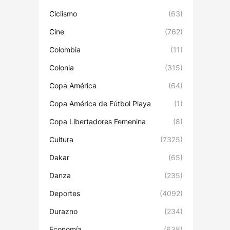
Ciclismo
(63)
Cine
(762)
Colombia
(11)
Colonia
(315)
Copa América
(64)
Copa América de Fútbol Playa
(1)
Copa Libertadores Femenina
(8)
Cultura
(7325)
Dakar
(65)
Danza
(235)
Deportes
(4092)
Durazno
(234)
Economía
(638)