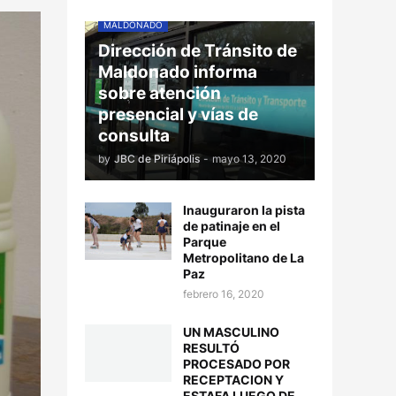
MALDONADO
Dirección de Tránsito de
Maldonado informa
sobre atención
presencial y vías de
consulta
by
JBC de Piriápolis
-
mayo 13, 2020
Inauguraron la pista
de patinaje en el
Parque
Metropolitano de La
Paz
febrero 16, 2020
UN MASCULINO
RESULTÓ
PROCESADO POR
RECEPTACION Y
ESTAFA LUEGO DE