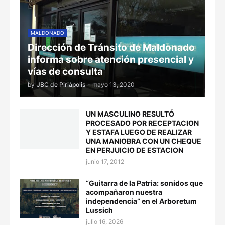
MALDONADO
Dirección de Tránsito de Maldonado
informa sobre atención presencial y
vías de consulta
by
JBC de Piriápolis
-
mayo 13, 2020
UN MASCULINO RESULTÓ
PROCESADO POR RECEPTACION
Y ESTAFA LUEGO DE REALIZAR
UNA MANIOBRA CON UN CHEQUE
EN PERJUICIO DE ESTACION
junio 17, 2012
“Guitarra de la Patria: sonidos que
acompañaron nuestra
independencia” en el Arboretum
Lussich
julio 16, 2026