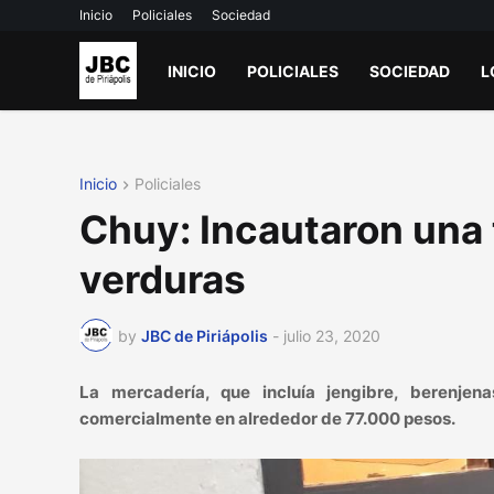
Inicio
Policiales
Sociedad
INICIO
POLICIALES
SOCIEDAD
L
Inicio
Policiales
Chuy: Incautaron una 
verduras
by
JBC de Piriápolis
-
julio 23, 2020
La mercadería, que incluía jengibre, berenjen
comercialmente en alrededor de 77.000 pesos.