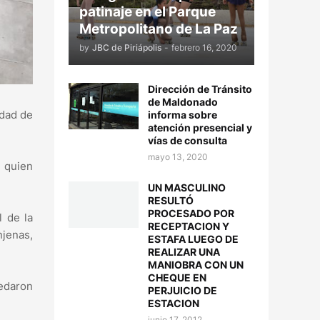
patinaje en el Parque
Metropolitano de La Paz
by
JBC de Piriápolis
-
febrero 16, 2020
Dirección de Tránsito
de Maldonado
udad de
informa sobre
atención presencial y
vías de consulta
mayo 13, 2020
, quien
UN MASCULINO
RESULTÓ
PROCESADO POR
l de la
RECEPTACION Y
njenas,
ESTAFA LUEGO DE
REALIZAR UNA
MANIOBRA CON UN
CHEQUE EN
edaron
PERJUICIO DE
ESTACION
junio 17, 2012