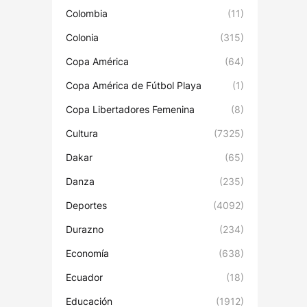
Colombia
(11)
Colonia
(315)
Copa América
(64)
Copa América de Fútbol Playa
(1)
Copa Libertadores Femenina
(8)
Cultura
(7325)
Dakar
(65)
Danza
(235)
Deportes
(4092)
Durazno
(234)
Economía
(638)
Ecuador
(18)
Educación
(1912)