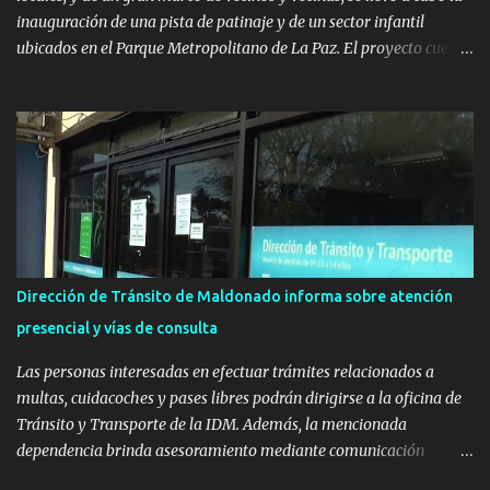
inauguración de una pista de patinaje y de un sector infantil
ubicados en el Parque Metropolitano de La Paz. El proyecto cuenta
con el apoyo del Fondo + Local que es impulsado por el Programa
Uruguay Integra, de la Dirección de Descentralización e Inversión
Pública de OPP, así como aportes del Gobierno de Canelones y del
Ministerio de Transporte y Obras Públicas. La nueva
infraestructura deportiva consiste en una plataforma de 35 m por
20 m con banco de hormigón sobre sus laterales. Su destino será
polifuncional, permitiendo la práctica de patín, hockey, gimnasia y
la realización de eventos culturales. Próximo a la pista, se
instalaron juegos infantiles y equipamiento urbano (bancos de
Dirección de Tránsito de Maldonado informa sobre atención
hormigón y sets de bancos y mesas). A su vez, se incorporaron
presencial y vías de consulta
nuevos pavimentos e iluminación. La totalidad de estas obras
implicaron una inversión estimada ...
Las personas interesadas en efectuar trámites relacionados a
multas, cuidacoches y pases libres podrán dirigirse a la oficina de
Tránsito y Transporte de la IDM. Además, la mencionada
dependencia brinda asesoramiento mediante comunicación
telefónica y correo electrónico. La dependencia admitirá el ingreso