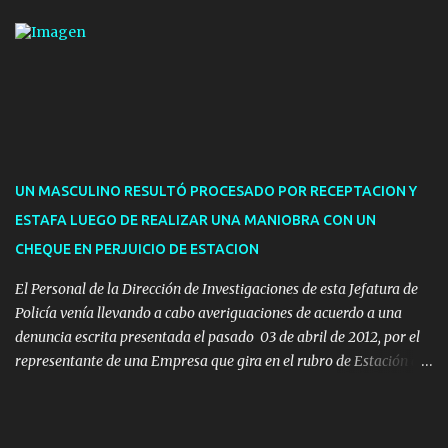
de hasta cinco personas a la oficina. En cuanto a la atención
presencial comprende los siguientes trámites: Multas: devolución
de licencias de conducir retenidas por espirometrías y trámites
para la devolución de motos retenidas. Cuidacoches en general.
Pases libres: recargas, renovaciones y estudiantes. Información por
vía telefónica y correo electrónico: Multas: reclamos o consultas a
descargostransito@maldonado.gub.uy, o al teléfono 4222
1921(interno 1456). Cuidacoches: consultas a
UN MASCULINO RESULTÓ PROCESADO POR RECEPTACION Y
transitoytransporte@maldonado.gub.uy, teléfono 4222
ESTAFA LUEGO DE REALIZAR UNA MANIOBRA CON UN
1921(interno 1246). Transporte: consultas generales relacionadas a
CHEQUE EN PERJUICIO DE ESTACION
Uber y Taxi, a través de transporte@maldonado.gub.uy, t...
El Personal de la Dirección de Investigaciones de esta Jefatura de
Policía venía llevando a cabo averiguaciones de acuerdo a una
denuncia escrita presentada el pasado 03 de abril de 2012, por el
representante de una Empresa que gira en el rubro de Estación de
Servicio de la ciudad de Pan de Azúcar.-