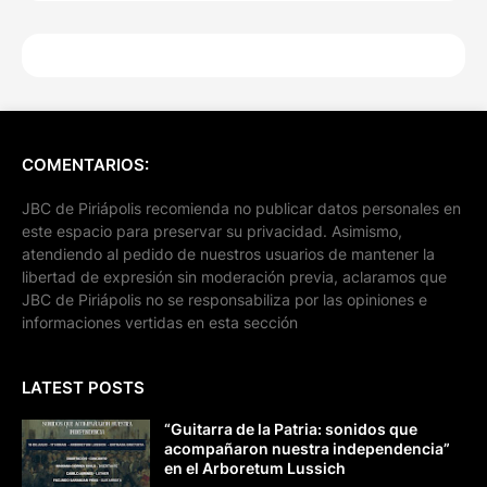
COMENTARIOS:
JBC de Piriápolis recomienda no publicar datos personales en
este espacio para preservar su privacidad. Asimismo,
atendiendo al pedido de nuestros usuarios de mantener la
libertad de expresión sin moderación previa, aclaramos que
JBC de Piriápolis no se responsabiliza por las opiniones e
informaciones vertidas en esta sección
LATEST POSTS
“Guitarra de la Patria: sonidos que
acompañaron nuestra independencia”
en el Arboretum Lussich