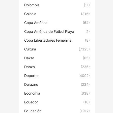
Colombia
(11)
Colonia
(315)
Copa América
(64)
Copa América de Fútbol Playa
(1)
Copa Libertadores Femenina
(8)
Cultura
(7325)
Dakar
(65)
Danza
(235)
Deportes
(4092)
Durazno
(234)
Economía
(638)
Ecuador
(18)
Educación
(1912)