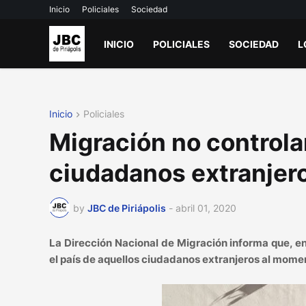
Inicio
Policiales
Sociedad
INICIO
POLICIALES
SOCIEDAD
L
Inicio
Policiales
Migración no control
ciudadanos extranjer
by
JBC de Piriápolis
-
abril 01, 2020
La Dirección Nacional de Migración informa que, en
el país de aquellos ciudadanos extranjeros al mome