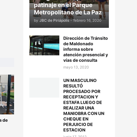
patinaje en el Parque
Metropolitano de La Paz
by
JBC de Piriápolis
-
febrero 16, 2020
Dirección de Tránsito
de Maldonado
informa sobre
atención presencial y
vías de consulta
mayo 13, 2020
UN MASCULINO
RESULTÓ
PROCESADO POR
RECEPTACION Y
ESTAFA LUEGO DE
REALIZAR UNA
MANIOBRA CON UN
CHEQUE EN
a de
PERJUICIO DE
ESTACION
junio 17, 2012