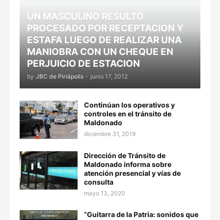
UN MASCULINO RESULTÓ
PROCESADO POR RECEPTACION Y
ESTAFA LUEGO DE REALIZAR UNA
MANIOBRA CON UN CHEQUE EN
PERJUICIO DE ESTACION
by
JBC de Piriápolis
-
junio 17, 2012
Continúan los operativos y
controles en el tránsito de
Maldonado
diciembre 31, 2019
Dirección de Tránsito de
Maldonado informa sobre
atención presencial y vías de
consulta
mayo 13, 2020
“Guitarra de la Patria: sonidos que