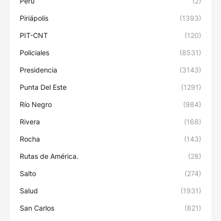
Perú
(2)
Piriápolis
(1393)
PIT-CNT
(120)
Policiales
(8531)
Presidencia
(3143)
Punta Del Este
(1291)
Río Negro
(984)
Rivera
(168)
Rocha
(143)
Rutas de América.
(28)
Salto
(274)
Salud
(1931)
San Carlos
(821)