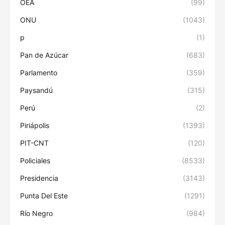
OEA
(99)
ONU
(1043)
p
(1)
Pan de Azúcar
(683)
Parlamento
(359)
Paysandú
(315)
Perú
(2)
Piriápolis
(1393)
PIT-CNT
(120)
Policiales
(8533)
Presidencia
(3143)
Punta Del Este
(1291)
Río Negro
(984)