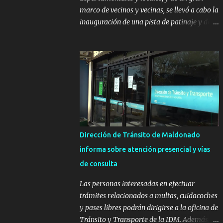
marco de vecinos y vecinas, se llevó a cabo la
inauguración de una pista de patinaje y de
un sector infantil ubicados en el Parque
Metropolitano de La Paz. El proyecto cuenta
con el apoyo del Fondo + Local que es
impulsado por el Programa Uruguay
Integra, de la Dirección de Descentralización
e Inversión Pública de OPP, así como aportes
del Gobierno de Canelones y del Ministerio
de Transporte y Obras Públicas. La nueva
infraestructura deportiva consiste en una
Dirección de Tránsito de Maldonado
plataforma de 35 m por 20 m con banco de
informa sobre atención presencial y vías
hormigón sobre sus laterales. Su destino
de consulta
será polifuncional, permitiendo la práctica
de patín, hockey, gimnasia y la realización
Las personas interesadas en efectuar
de eventos culturales. Próximo a la pista, se
trámites relacionados a multas, cuidacoches
instalaron juegos infantiles y equipamiento
y pases libres podrán dirigirse a la oficina de
urbano (bancos de hormigón y sets de
Tránsito y Transporte de la IDM. Además, la