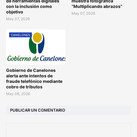
de herramientas digitales
muestra fotográfica
con la inclusión como
“Multiplicando abrazos”
objetivo
May 07, 2026
May 07, 2026
CANELONES
Gobierno de Canelones
alerta ante intentos de
fraude telefónico mediante
cobro de tributos
May 06, 2026
PUBLICAR UN COMENTARIO