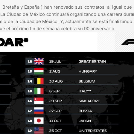
an Bretaña y España ) han renovado sus contratos, al igual que
 La Ciudad de México continuará organizando una carrera dura
mio de la Ciudad de México. Y, actualmente se está finalizando
que el próximo fin de semana celebra su 90 aniversario.