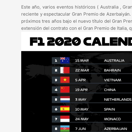
Este año, varios eventos históricos ( Australia , Gr
reciente y espectacular Gran Premio de Azerbaiyán.
próximos tres años bajo el nuevo título del Gran Pre
extensión del contrato con el Gran Premio de Italia, 