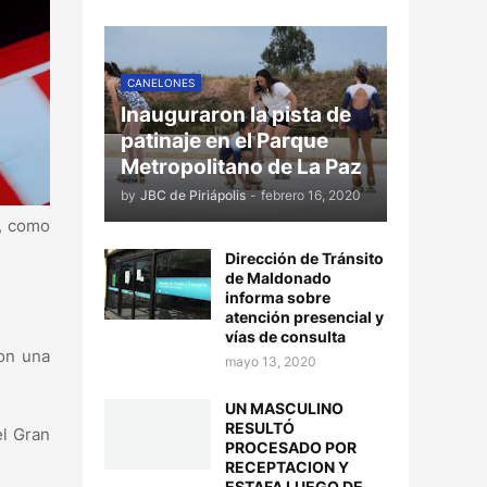
CANELONES
Inauguraron la pista de
patinaje en el Parque
Metropolitano de La Paz
by
JBC de Piriápolis
-
febrero 16, 2020
y, como
Dirección de Tránsito
de Maldonado
informa sobre
atención presencial y
vías de consulta
con una
mayo 13, 2020
UN MASCULINO
RESULTÓ
el Gran
PROCESADO POR
RECEPTACION Y
ESTAFA LUEGO DE