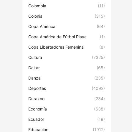
Colombia
(11)
Colonia
(315)
Copa América
(64)
Copa América de Fútbol Playa
(1)
Copa Libertadores Femenina
(8)
Cultura
(7325)
Dakar
(65)
Danza
(235)
Deportes
(4092)
Durazno
(234)
Economía
(638)
Ecuador
(18)
Educación
(1912)