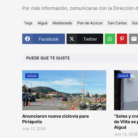
Por más información, comunicarse con la Dirección de
Tags
Aiguá
Maldonado
Pan de Azúcar
San Carlos
Soc
Facebook
Twitter
PUEDE QUE TE GUSTE
AIGUÁ
AIGUÁ
Anunciaron nueva ciclovia para
"Soles y c
Piriápolis
de Vitta se
Aiguá
July 13, 2026
July 13, 2026