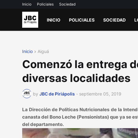
Inicio
Policiales
Sociedad
INICIO
POLICIALES
SOCIEDAD
L
Inicio
Aiguá
Comenzó la entrega d
diversas localidades
by
JBC de Piriápolis
-
septiembre 05, 2019
La Dirección de Políticas Nutricionales de la Inte
canasta del Bono Leche (Pensionistas) que ya se est
del departamento.