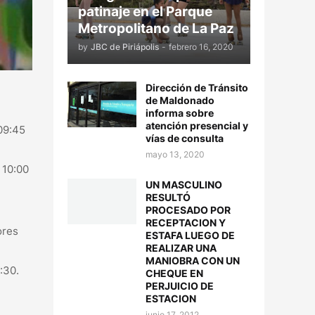
patinaje en el Parque
Metropolitano de La Paz
by
JBC de Piriápolis
-
febrero 16, 2020
Dirección de Tránsito
de Maldonado
informa sobre
atención presencial y
09:45
vías de consulta
mayo 13, 2020
 10:00
UN MASCULINO
RESULTÓ
PROCESADO POR
RECEPTACION Y
ores
ESTAFA LUEGO DE
REALIZAR UNA
MANIOBRA CON UN
1:30.
CHEQUE EN
PERJUICIO DE
ESTACION
junio 17, 2012