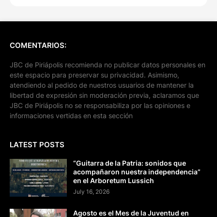
COMENTARIOS:
JBC de Piriápolis recomienda no publicar datos personales en
este espacio para preservar su privacidad. Asimismo,
atendiendo al pedido de nuestros usuarios de mantener la
libertad de expresión sin moderación previa, aclaramos que
JBC de Piriápolis no se responsabiliza por las opiniones e
informaciones vertidas en esta sección
LATEST POSTS
“Guitarra de la Patria: sonidos que
acompañaron nuestra independencia”
en el Arboretum Lussich
July 16, 2026
Agosto es el Mes de la Juventud en