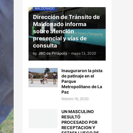
MALDONADO
Dirección de Tránsito de
Maldonado informa
sobre atención
presencial y vías de
consulta
by
JBC de Piriápolis
-
mayo 13, 2020
Inauguraron la pista
de patinaje en el
Parque
Metropolitano de La
Paz
febrero 16, 2020
UN MASCULINO
RESULTÓ
PROCESADO POR
RECEPTACION Y
ESTAFA LUEGO DE