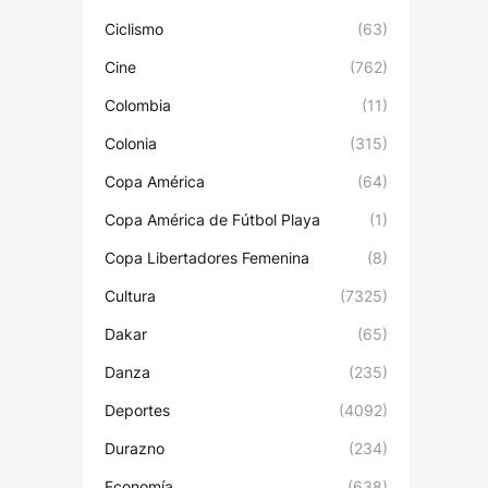
Ciclismo
(63)
Cine
(762)
Colombia
(11)
Colonia
(315)
Copa América
(64)
Copa América de Fútbol Playa
(1)
Copa Libertadores Femenina
(8)
Cultura
(7325)
Dakar
(65)
Danza
(235)
Deportes
(4092)
Durazno
(234)
Economía
(638)