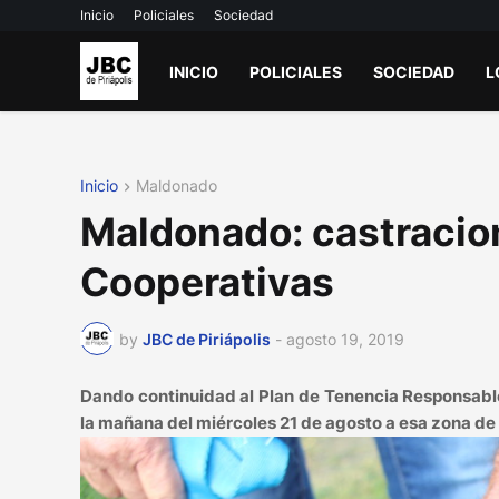
Inicio
Policiales
Sociedad
INICIO
POLICIALES
SOCIEDAD
L
Inicio
Maldonado
Maldonado: castracion
Cooperativas
by
JBC de Piriápolis
-
agosto 19, 2019
Dando continuidad al Plan de Tenencia Responsable
la mañana del miércoles 21 de agosto a esa zona de