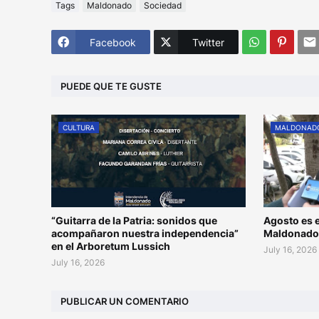
Tags
Maldonado
Sociedad
Facebook
Twitter
PUEDE QUE TE GUSTE
CULTURA
MALDONAD
“Guitarra de la Patria: sonidos que
Agosto es e
acompañaron nuestra independencia”
Maldonad
en el Arboretum Lussich
July 16, 2026
July 16, 2026
PUBLICAR UN COMENTARIO