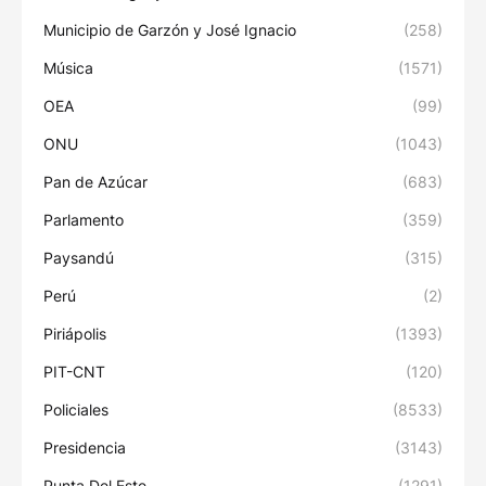
Municipio de Garzón y José Ignacio
(258)
Música
(1571)
OEA
(99)
ONU
(1043)
Pan de Azúcar
(683)
Parlamento
(359)
Paysandú
(315)
Perú
(2)
Piriápolis
(1393)
PIT-CNT
(120)
Policiales
(8533)
Presidencia
(3143)
Punta Del Este
(1291)