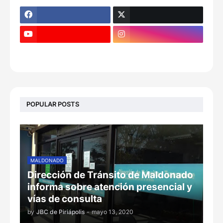
POPULAR POSTS
MALDONADO
Dirección de Tránsito de Maldonado
informa sobre atención presencial y
vías de consulta
by
JBC de Piriápolis
-
mayo 13, 2020