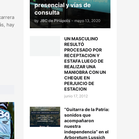
presencial y vías de
consulta
carrera
by
JBC de Piriápolis
-
mayo 13, 2020
ás, hay
UN MASCULINO
RESULTÓ
PROCESADO POR
RECEPTACION Y
ESTAFA LUEGO DE
REALIZAR UNA
MANIOBRA CON UN
CHEQUE EN
PERJUICIO DE
ESTACION
junio 17, 2012
“Guitarra de la Patria:
sonidos que
acompañaron
nuestra
independencia” en el
Arboretum Lussich