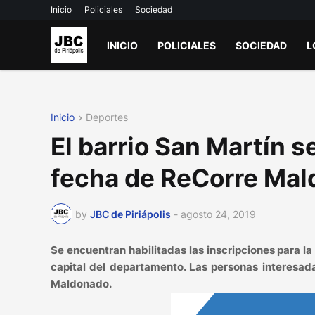
Inicio
Policiales
Sociedad
INICIO
POLICIALES
SOCIEDAD
L
Inicio
Deportes
El barrio San Martín s
fecha de ReCorre Ma
by
JBC de Piriápolis
-
agosto 24, 2019
Se encuentran habilitadas las inscripciones para la
capital del departamento. Las personas interesada
Maldonado.