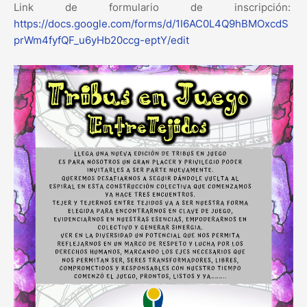
Link de formulario de inscripción:
https://docs.google.com/forms/d/1I6AC0L4Q9hBMOxcdS
prWm4fyfQF_u6yHb20ccg-eptY/edit