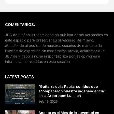
COMENTARIOS:
JBC de Piriápolis recomienda no publicar datos personales en
este espacio para preservar su privacidad. Asimismo,
atendiendo al pedido de nuestros usuarios de mantener la
libertad de expresión sin moderación previa, aclaramos que
JBC de Piriápolis no se responsabiliza por las opiniones e
informaciones vertidas en esta sección
LATEST POSTS
“Guitarra de la Patria: sonidos que
acompañaron nuestra independencia”
en el Arboretum Lussich
July 16, 2026
Agosto es el Mes de la Juventud en