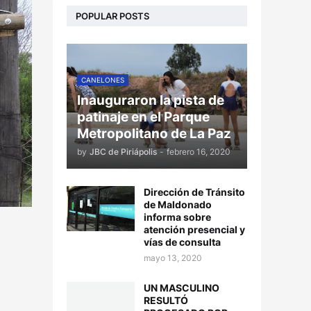
POPULAR POSTS
CANELONES
Inauguraron la pista de
patinaje en el Parque
Metropolitano de La Paz
by
JBC de Piriápolis
-
febrero 16, 2020
Dirección de Tránsito
de Maldonado
informa sobre
atención presencial y
vías de consulta
mayo 13, 2020
UN MASCULINO
RESULTÓ