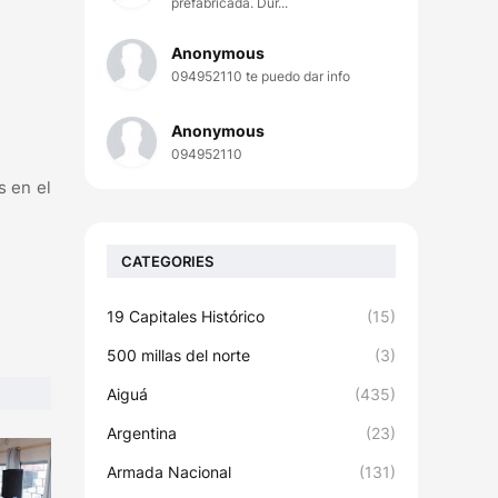
prefabricada. Dur...
Anonymous
094952110 te puedo dar info
Anonymous
094952110
s en el
CATEGORIES
19 Capitales Histórico
(15)
500 millas del norte
(3)
Aiguá
(435)
Argentina
(23)
Armada Nacional
(131)