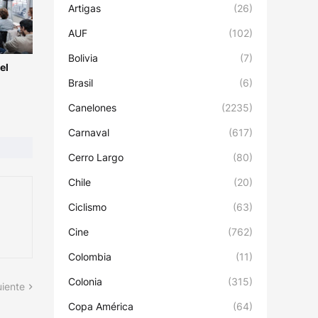
Artigas
(26)
AUF
(102)
Bolivia
(7)
el
Brasil
(6)
Canelones
(2235)
Carnaval
(617)
Cerro Largo
(80)
Chile
(20)
Ciclismo
(63)
Cine
(762)
Colombia
(11)
Colonia
(315)
uiente
Copa América
(64)