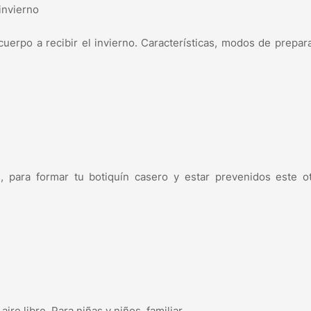
invierno
uerpo a recibir el invierno. Características, modos de prepar
, para formar tu botiquín casero y estar prevenidos este o
ire libre. Para niñas y niños, familiar.