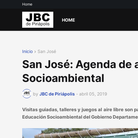
Home
HOME
Inicio
San José
San José: Agenda de a
Socioambiental
by
JBC de Piriápolis
-
abril 05, 2019
Visitas guiadas, talleres y juegos al aire libre son
Educación Socioambiental del Gobierno Departamen