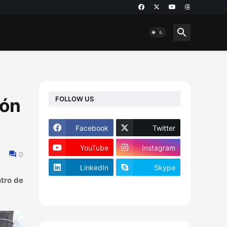
FOLLOW US
ión
Facebook
Twitter
YouTube
Instagram
0
LinkedIn
Skype
ntro de
footer-wrapper