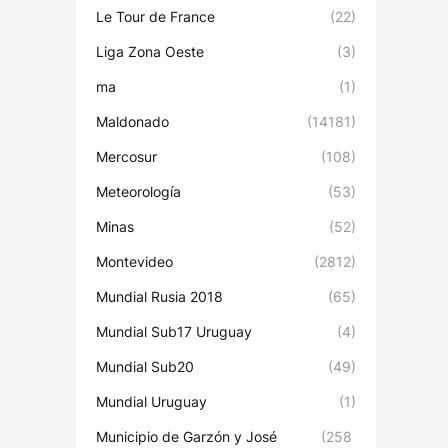
Le Tour de France
(22)
Liga Zona Oeste
(3)
ma
(1)
Maldonado
(14181)
Mercosur
(108)
Meteorología
(53)
Minas
(52)
Montevideo
(2812)
Mundial Rusia 2018
(65)
Mundial Sub17 Uruguay
(4)
Mundial Sub20
(49)
Mundial Uruguay
(1)
Municipio de Garzón y José
(258