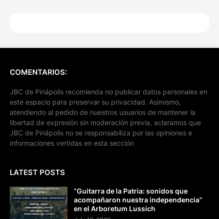
COMENTARIOS:
JBC de Piriápolis recomienda no publicar datos personales en
este espacio para preservar su privacidad. Asimismo,
atendiendo al pedido de nuestros usuarios de mantener la
libertad de expresión sin moderación previa, aclaramos que
JBC de Piriápolis no se responsabiliza por las opiniones e
informaciones vertidas en esta sección
LATEST POSTS
“Guitarra de la Patria: sonidos que
acompañaron nuestra independencia”
en el Arboretum Lussich