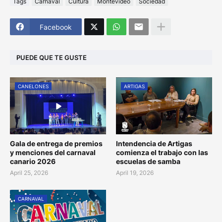
Tags
Carnaval
Cultura
Montevideo
Sociedad
Facebook
PUEDE QUE TE GUSTE
CANELONES
ARTIGAS
Gala de entrega de premios
Intendencia de Artigas
y menciones del carnaval
comienza el trabajo con las
canario 2026
escuelas de samba
April 25, 2026
April 19, 2026
CARNAVAL