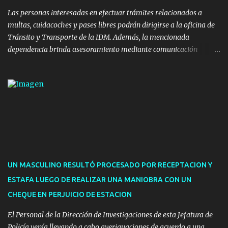
implicaron una inversión estimada ...
Las personas interesadas en efectuar trámites relacionados a
multas, cuidacoches y pases libres podrán dirigirse a la oficina de
Tránsito y Transporte de la IDM. Además, la mencionada
dependencia brinda asesoramiento mediante comunicación
telefónica y correo electrónico. La dependencia admitirá el ingreso
de hasta cinco personas a la oficina. En cuanto a la atención
presencial comprende los siguientes trámites: Multas: devolución
de licencias de conducir retenidas por espirometrías y trámites
para la devolución de motos retenidas. Cuidacoches en general.
Pases libres: recargas, renovaciones y estudiantes. Información por
vía telefónica y correo electrónico: Multas: reclamos o consultas a
descargostransito@maldonado.gub.uy, o al teléfono 4222
1921(interno 1456). Cuidacoches: consultas a
UN MASCULINO RESULTÓ PROCESADO POR RECEPTACION Y
transitoytransporte@maldonado.gub.uy, teléfono 4222
ESTAFA LUEGO DE REALIZAR UNA MANIOBRA CON UN
1921(interno 1246). Transporte: consultas generales relacionadas a
CHEQUE EN PERJUICIO DE ESTACION
Uber y Taxi, a través de transporte@maldonado.gub.uy, t...
El Personal de la Dirección de Investigaciones de esta Jefatura de
Policía venía llevando a cabo averiguaciones de acuerdo a una