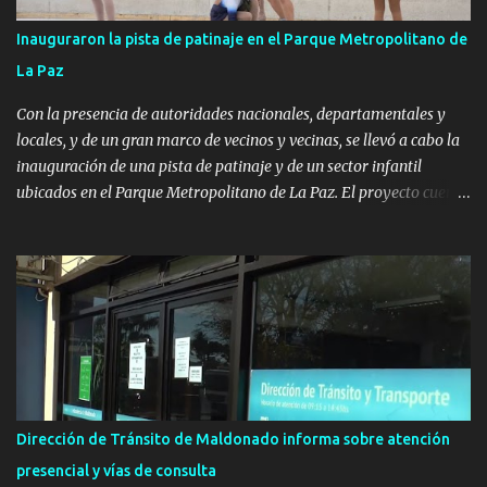
Inauguraron la pista de patinaje en el Parque Metropolitano de
La Paz
Con la presencia de autoridades nacionales, departamentales y
locales, y de un gran marco de vecinos y vecinas, se llevó a cabo la
inauguración de una pista de patinaje y de un sector infantil
ubicados en el Parque Metropolitano de La Paz. El proyecto cuenta
con el apoyo del Fondo + Local que es impulsado por el Programa
Uruguay Integra, de la Dirección de Descentralización e Inversión
Pública de OPP, así como aportes del Gobierno de Canelones y del
Ministerio de Transporte y Obras Públicas. La nueva
infraestructura deportiva consiste en una plataforma de 35 m por
20 m con banco de hormigón sobre sus laterales. Su destino será
polifuncional, permitiendo la práctica de patín, hockey, gimnasia y
la realización de eventos culturales. Próximo a la pista, se
instalaron juegos infantiles y equipamiento urbano (bancos de
Dirección de Tránsito de Maldonado informa sobre atención
hormigón y sets de bancos y mesas). A su vez, se incorporaron
presencial y vías de consulta
nuevos pavimentos e iluminación. La totalidad de estas obras