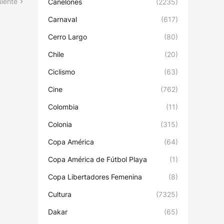
uiente
Canelones
(2235)
Carnaval
(617)
Cerro Largo
(80)
Chile
(20)
Ciclismo
(63)
Cine
(762)
Colombia
(11)
Colonia
(315)
Copa América
(64)
Copa América de Fútbol Playa
(1)
Copa Libertadores Femenina
(8)
Cultura
(7325)
Dakar
(65)