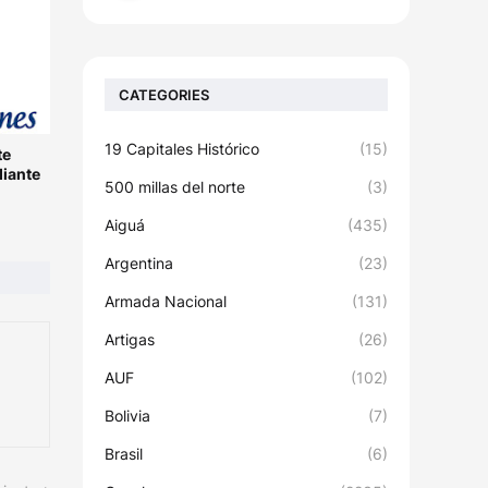
CATEGORIES
19 Capitales Histórico
(15)
te
diante
500 millas del norte
(3)
Aiguá
(435)
Argentina
(23)
Armada Nacional
(131)
Artigas
(26)
AUF
(102)
Bolivia
(7)
Brasil
(6)