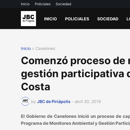
Inicio
Policiales
Sociedad
INICIO
POLICIALES
SOCIEDAD
L
Inicio
Canelones
Comenzó proceso de m
gestión participativa 
Costa
by
JBC de Piriápolis
-
abril 30, 2019
El Gobierno de Canelones inició un proceso de cap
Programa de Monitoreo Ambiental y Gestión Partici