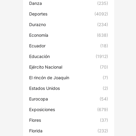
Danza
(235)
Deportes
(4092)
Durazno
(234)
Economía
(638)
Ecuador
(18)
Educación
(1912)
Ejército Nacional
(70)
El rincón de Joaquín
(7)
Estados Unidos
(2)
Eurocopa
(54)
Exposiciones
(679)
Flores
(37)
Florida
(232)