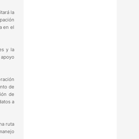
tará la
ipación
a en el
s y la
l apoyo
eración
ento de
ción de
datos a
na ruta
 manejo