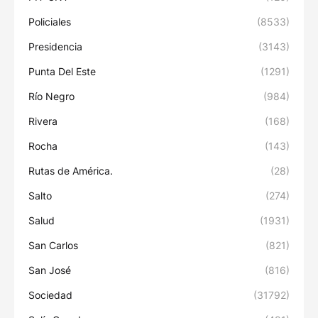
Policiales
(8533)
Presidencia
(3143)
Punta Del Este
(1291)
Río Negro
(984)
Rivera
(168)
Rocha
(143)
Rutas de América.
(28)
Salto
(274)
Salud
(1931)
San Carlos
(821)
San José
(816)
Sociedad
(31792)