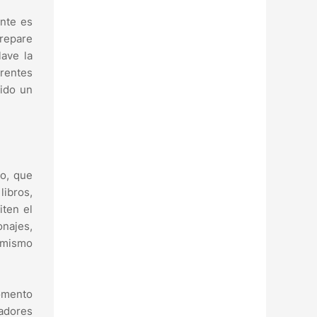
ante es
prepare
lave la
erentes
ido un
to, que
libros,
iten el
onajes,
l mismo
fomento
adores