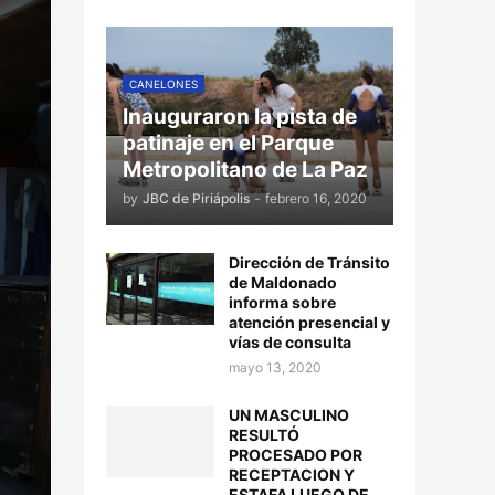
CANELONES
Inauguraron la pista de
patinaje en el Parque
Metropolitano de La Paz
by
JBC de Piriápolis
-
febrero 16, 2020
Dirección de Tránsito
de Maldonado
informa sobre
atención presencial y
vías de consulta
mayo 13, 2020
UN MASCULINO
RESULTÓ
PROCESADO POR
RECEPTACION Y
ESTAFA LUEGO DE