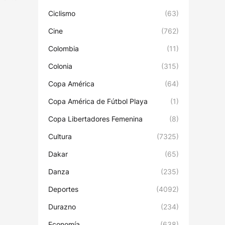
Ciclismo
(63)
Cine
(762)
Colombia
(11)
Colonia
(315)
Copa América
(64)
Copa América de Fútbol Playa
(1)
Copa Libertadores Femenina
(8)
Cultura
(7325)
Dakar
(65)
Danza
(235)
Deportes
(4092)
Durazno
(234)
Economía
(638)