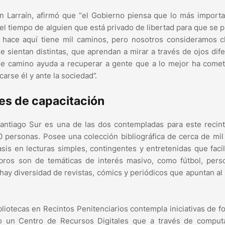
n Larraín, afirmó que “el Gobierno piensa que lo más import
el tiempo de alguien que está privado de libertad para que se 
e hace aquí tiene mil caminos, pero nosotros consideramos c
e sientan distintas, que aprendan a mirar a través de ojos dif
e camino ayuda a recuperar a gente que a lo mejor ha comet
arse él y ante la sociedad”.
des de capacitación
Santiago Sur es una de las dos contempladas para este recin
 personas. Posee una colección bibliográfica de cerca de mil 
sis en lecturas simples, contingentes y entretenidas que facil
ibros son de temáticas de interés masivo, como fútbol, pers
hay diversidad de revistas, cómics y periódicos que apuntan a
bliotecas en Recintos Penitenciarios contempla iniciativas de 
omo un Centro de Recursos Digitales que a través de comput