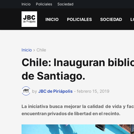
Inicio
Policiales
Sociedad
INICIO
POLICIALES
SOCIEDAD
L
Inicio
Chile
Chile: Inauguran bibli
de Santiago.
by
JBC de Piriápolis
-
febrero 15, 2019
La iniciativa busca mejorar la calidad de vida y fac
encuentran privados de libertad en el recinto.