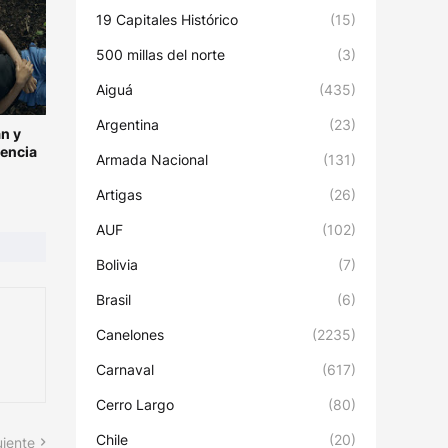
19 Capitales Histórico
(15)
500 millas del norte
(3)
Aiguá
(435)
Argentina
(23)
n y
encia
Armada Nacional
(131)
Artigas
(26)
AUF
(102)
Bolivia
(7)
Brasil
(6)
Canelones
(2235)
Carnaval
(617)
Cerro Largo
(80)
Chile
(20)
uiente