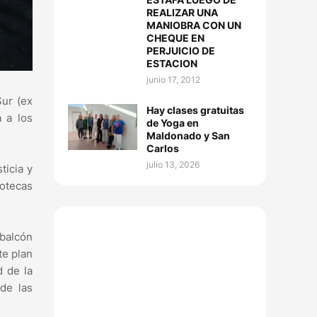
REALIZAR UNA
MANIOBRA CON UN
CHEQUE EN
PERJUICIO DE
ESTACION
junio 17, 2012
Sur (ex
Hay clases gratuitas
á a los
de Yoga en
Maldonado y San
Carlos
julio 13, 2026
ticia y
iotecas
 balcón
te plan
d de la
de las