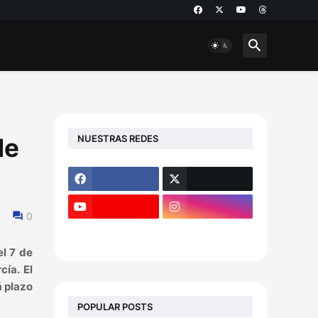
NUESTRAS REDES
de
0
el 7 de
ía. El
á plazo
POPULAR POSTS