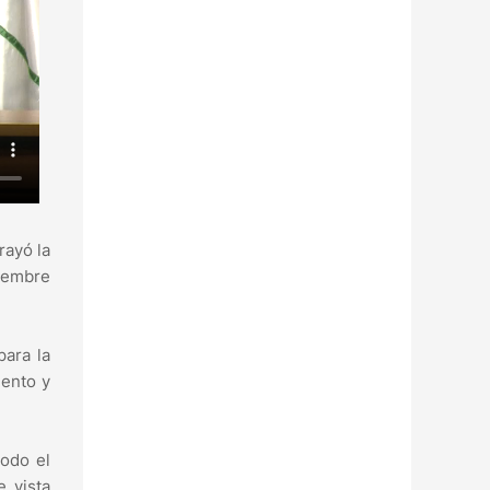
rayó la
viembre
para la
iento y
todo el
e vista