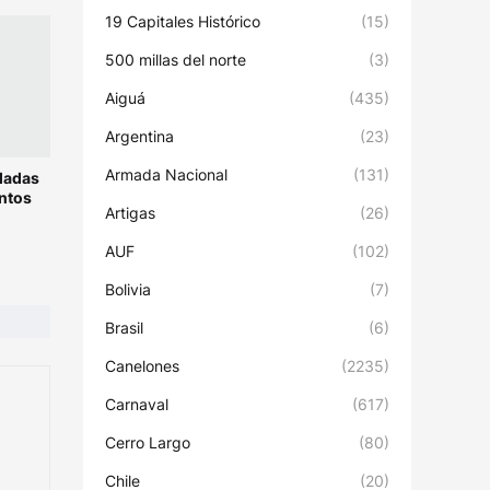
19 Capitales Histórico
(15)
500 millas del norte
(3)
Aiguá
(435)
Argentina
(23)
Armada Nacional
(131)
ladas
ntos
Artigas
(26)
AUF
(102)
Bolivia
(7)
Brasil
(6)
Canelones
(2235)
Carnaval
(617)
Cerro Largo
(80)
Chile
(20)