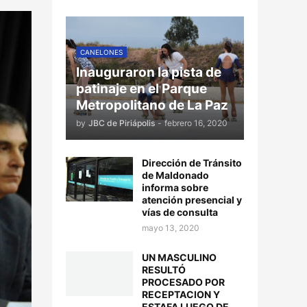
CANELONES
Inauguraron la pista de
patinaje en el Parque
Metropolitano de La Paz
by
JBC de Piriápolis
-
febrero 16, 2020
Dirección de Tránsito
de Maldonado
informa sobre
atención presencial y
vías de consulta
mayo 13, 2020
UN MASCULINO
RESULTÓ
PROCESADO POR
RECEPTACION Y
ESTAFA LUEGO DE