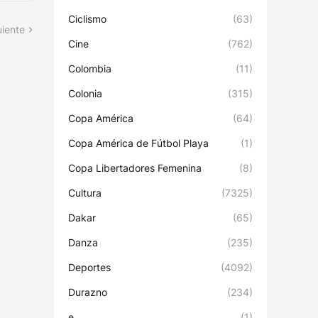
Ciclismo
(63)
uiente
Cine
(762)
Colombia
(11)
Colonia
(315)
Copa América
(64)
Copa América de Fútbol Playa
(1)
Copa Libertadores Femenina
(8)
Cultura
(7325)
Dakar
(65)
Danza
(235)
Deportes
(4092)
Durazno
(234)
e
(1)