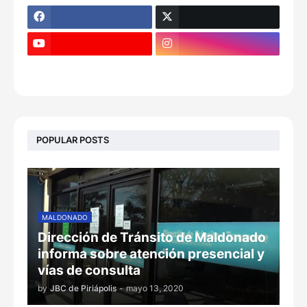
POPULAR POSTS
MALDONADO
Dirección de Tránsito de Maldonado
informa sobre atención presencial y
vías de consulta
by
JBC de Piriápolis
-
mayo 13, 2020