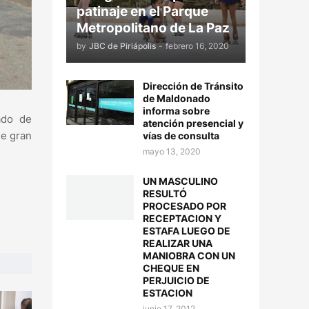
patinaje en el Parque
Metropolitano de La Paz
by
JBC de Piriápolis
-
febrero 16, 2020
Dirección de Tránsito
de Maldonado
informa sobre
tado de
atención presencial y
de gran
vías de consulta
mayo 13, 2020
UN MASCULINO
RESULTÓ
PROCESADO POR
RECEPTACION Y
ESTAFA LUEGO DE
REALIZAR UNA
MANIOBRA CON UN
CHEQUE EN
PERJUICIO DE
ESTACION
junio 17, 2012