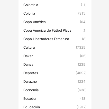
Colombia
(11)
Colonia
(315)
Copa América
(64)
Copa América de Fútbol Playa
(1)
Copa Libertadores Femenina
(8)
Cultura
(7325)
Dakar
(65)
Danza
(235)
Deportes
(4092)
Durazno
(234)
Economía
(638)
Ecuador
(18)
Educación
(1912)