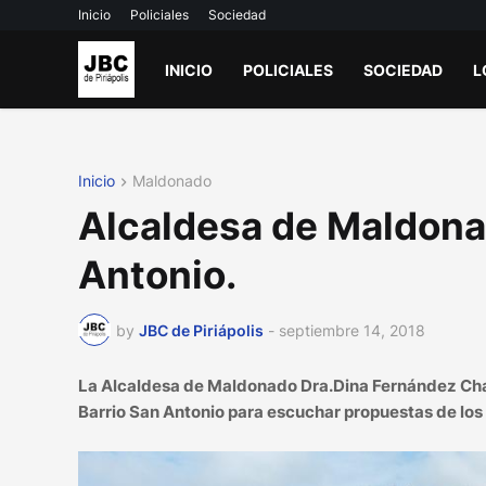
Inicio
Policiales
Sociedad
INICIO
POLICIALES
SOCIEDAD
L
Inicio
Maldonado
Alcaldesa de Maldonad
Antonio.
by
JBC de Piriápolis
-
septiembre 14, 2018
La Alcaldesa de Maldonado Dra.Dina Fernández Chaves
Barrio San Antonio para escuchar propuestas de los