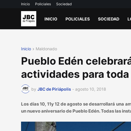
Inicio
Policiales
Sociedad
INICIO
POLICIALES
SOCIEDAD
L
Inicio
Maldonado
Pueblo Edén celebrar
actividades para toda 
by
JBC de Piriápolis
-
agosto 10, 2018
Los días 10, 11y 12 de agosto se desarrollará una 
un nuevo aniversario de Pueblo Edén. Todas las inst