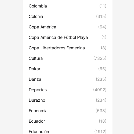
Colombia
(11)
Colonia
(315)
Copa América
(64)
Copa América de Fútbol Playa
(1)
Copa Libertadores Femenina
(8)
Cultura
(7325)
Dakar
(65)
Danza
(235)
Deportes
(4092)
Durazno
(234)
Economía
(638)
Ecuador
(18)
Educación
(1912)