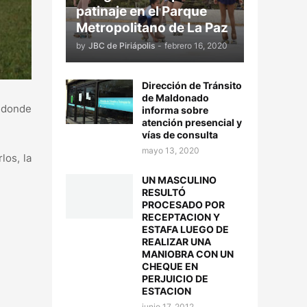
patinaje en el Parque
Metropolitano de La Paz
by
JBC de Piriápolis
-
febrero 16, 2020
Dirección de Tránsito
de Maldonado
n donde
informa sobre
atención presencial y
vías de consulta
mayo 13, 2020
los, la
UN MASCULINO
RESULTÓ
PROCESADO POR
RECEPTACION Y
ESTAFA LUEGO DE
REALIZAR UNA
MANIOBRA CON UN
CHEQUE EN
PERJUICIO DE
ESTACION
junio 17, 2012