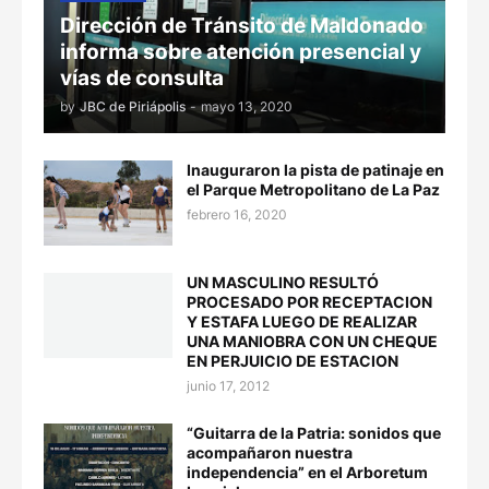
Dirección de Tránsito de Maldonado
informa sobre atención presencial y
vías de consulta
by
JBC de Piriápolis
-
mayo 13, 2020
Inauguraron la pista de patinaje en
el Parque Metropolitano de La Paz
febrero 16, 2020
UN MASCULINO RESULTÓ
PROCESADO POR RECEPTACION
Y ESTAFA LUEGO DE REALIZAR
UNA MANIOBRA CON UN CHEQUE
EN PERJUICIO DE ESTACION
junio 17, 2012
“Guitarra de la Patria: sonidos que
acompañaron nuestra
independencia” en el Arboretum