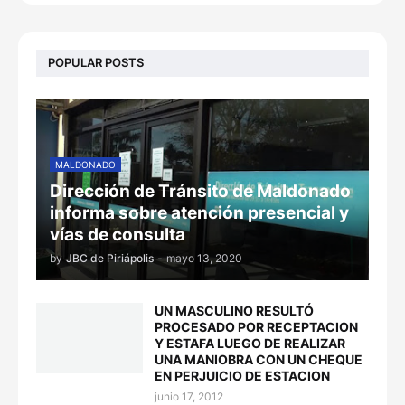
POPULAR POSTS
MALDONADO
Dirección de Tránsito de Maldonado
informa sobre atención presencial y
vías de consulta
by
JBC de Piriápolis
-
mayo 13, 2020
UN MASCULINO RESULTÓ
PROCESADO POR RECEPTACION
Y ESTAFA LUEGO DE REALIZAR
UNA MANIOBRA CON UN CHEQUE
EN PERJUICIO DE ESTACION
junio 17, 2012