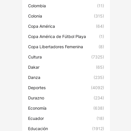
Colombia
(11)
Colonia
(315)
Copa América
(64)
Copa América de Fútbol Playa
(1)
Copa Libertadores Femenina
(8)
Cultura
(7325)
Dakar
(65)
Danza
(235)
Deportes
(4092)
Durazno
(234)
Economía
(638)
Ecuador
(18)
Educación
(1912)