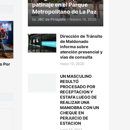
patinaje en el Parque
Metropolitano de La Paz
by
JBC de Piriápolis
-
febrero 16, 2020
Dirección de Tránsito
de Maldonado
informa sobre
atención presencial y
vías de consulta
mayo 13, 2020
o Por
UN MASCULINO
RESULTÓ
PROCESADO POR
RECEPTACION Y
ESTAFA LUEGO DE
REALIZAR UNA
MANIOBRA CON UN
CHEQUE EN
PERJUICIO DE
ESTACION
junio 17, 2012