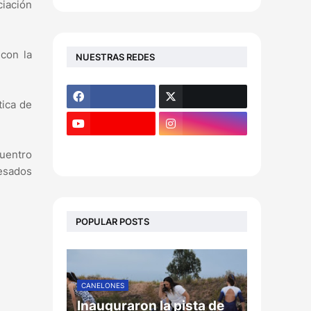
iación
 con la
NUESTRAS REDES
tica de
uentro
resados
POPULAR POSTS
CANELONES
Inauguraron la pista de