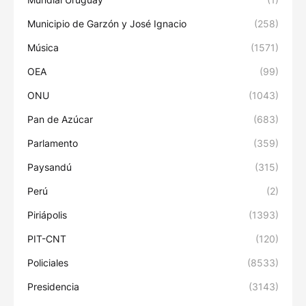
Municipio de Garzón y José Ignacio
(258)
Música
(1571)
OEA
(99)
ONU
(1043)
Pan de Azúcar
(683)
Parlamento
(359)
Paysandú
(315)
Perú
(2)
Piriápolis
(1393)
PIT-CNT
(120)
Policiales
(8533)
Presidencia
(3143)