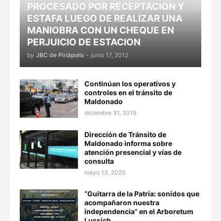
PROCESADO POR RECEPTACION Y
ESTAFA LUEGO DE REALIZAR UNA
MANIOBRA CON UN CHEQUE EN
PERJUICIO DE ESTACION
by
JBC de Piriápolis
-
junio 17, 2012
Continúan los operativos y
controles en el tránsito de
Maldonado
diciembre 31, 2019
Dirección de Tránsito de
Maldonado informa sobre
atención presencial y vías de
consulta
mayo 13, 2020
“Guitarra de la Patria: sonidos que
acompañaron nuestra
independencia” en el Arboretum
Lussich