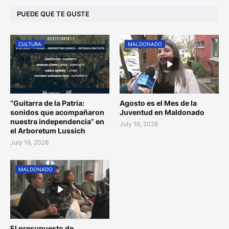
PUEDE QUE TE GUSTE
CULTURA
MALDONADO
“Guitarra de la Patria:
Agosto es el Mes de la
sonidos que acompañaron
Juventud en Maldonado
nuestra independencia” en
July 16, 2026
el Arboretum Lussich
July 16, 2026
MALDONADO
El presupuesto de