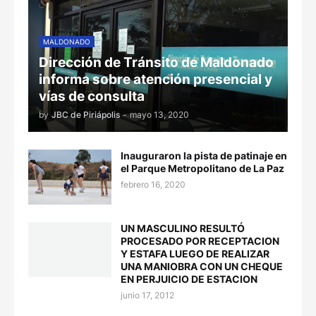
MALDONADO
Dirección de Tránsito de Maldonado
informa sobre atención presencial y
vías de consulta
by
JBC de Piriápolis
-
mayo 13, 2020
Inauguraron la pista de patinaje en
el Parque Metropolitano de La Paz
febrero 16, 2020
UN MASCULINO RESULTÓ
PROCESADO POR RECEPTACION
Y ESTAFA LUEGO DE REALIZAR
UNA MANIOBRA CON UN CHEQUE
EN PERJUICIO DE ESTACION
junio 17, 2012