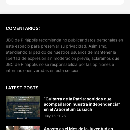
COMENTARIOS:
JBC de Piriápolis recomienda no publicar datos personales en
este espacio para preservar su privacidad. Asimismo,
atendiendo al pedido de nuestros usuarios de mantener la
libertad de expresión sin moderación previa, aclaramos que
JBC de Piriápolis no se responsabiliza por las opiniones e
informaciones vertidas en esta sección
LATEST POSTS
“Guitarra de la Patria: sonidos que
acompañaron nuestra independencia”
en el Arboretum Lussich
July 16, 2026
Agosto es el Mes de la Juventud en