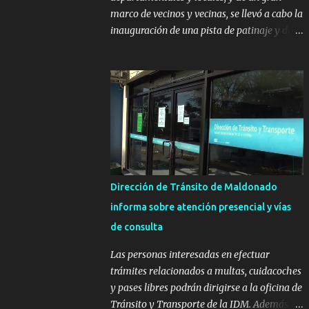
marco de vecinos y vecinas, se llevó a cabo la
inauguración de una pista de patinaje y de
un sector infantil ubicados en el Parque
Metropolitano de La Paz. El proyecto cuenta
con el apoyo del Fondo + Local que es
impulsado por el Programa Uruguay
Integra, de la Dirección de Descentralización
e Inversión Pública de OPP, así como aportes
del Gobierno de Canelones y del Ministerio
de Transporte y Obras Públicas. La nueva
infraestructura deportiva consiste en una
Dirección de Tránsito de Maldonado
plataforma de 35 m por 20 m con banco de
informa sobre atención presencial y vías
hormigón sobre sus laterales. Su destino
de consulta
será polifuncional, permitiendo la práctica
de patín, hockey, gimnasia y la realización
Las personas interesadas en efectuar
de eventos culturales. Próximo a la pista, se
trámites relacionados a multas, cuidacoches
instalaron juegos infantiles y equipamiento
y pases libres podrán dirigirse a la oficina de
urbano (bancos de hormigón y sets de
Tránsito y Transporte de la IDM. Además, la