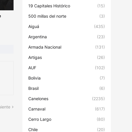
19 Capitales Histórico
(15)
e
500 millas del norte
(3)
Aiguá
(435)
Argentina
(23)
Armada Nacional
(131)
Artigas
(26)
AUF
(102)
Bolivia
(7)
Brasil
(6)
Canelones
(2235)
uiente
Carnaval
(617)
Cerro Largo
(80)
Chile
(20)