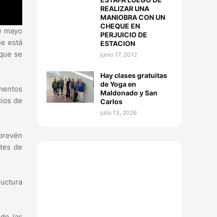
REALIZAR UNA
MANIOBRA CON UN
CHEQUE EN
de mayo
PERJUICIO DE
ue está
ESTACION
 que se
junio 17, 2012
Hay clases gratuitas
de Yoga en
ementos
Maldonado y San
cios de
Carlos
julio 13, 2026
 prevén
rtes de
uctura
ndo las