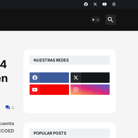
NUESTRAS REDES
24
en
0
 cuenta
CECOED
POPULAR POSTS