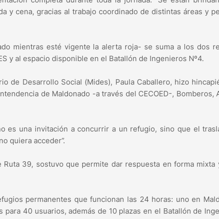
a y cena, gracias al trabajo coordinado de distintas áreas y p
ado mientras esté vigente la alerta roja- se suma a los dos r
S y al espacio disponible en el Batallón de Ingenieros Nº4.
rio de Desarrollo Social (Mides), Paula Caballero, hizo hincapi
a Intendencia de Maldonado -a través del CECOED-, Bomberos,
 es una invitación a concurrir a un refugio, sino que el tras
no quiera acceder”.
 Ruta 39, sostuvo que permite dar respuesta en forma mixta
refugios permanentes que funcionan las 24 horas: uno en Ma
s para 40 usuarios, además de 10 plazas en el Batallón de Ing