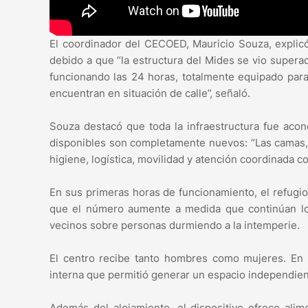
El coordinador del CECOED, Mauricio Souza, explic
debido a que “la estructura del Mides se vio super
funcionando las 24 horas, totalmente equipado para
encuentran en situación de calle”, señaló.
Souza destacó que toda la infraestructura fue aco
disponibles son completamente nuevos: “Las camas,
higiene, logística, movilidad y atención coordinada co
En sus primeras horas de funcionamiento, el refugio
que el número aumente a medida que continúan los 
vecinos sobre personas durmiendo a la intemperie.
El centro recibe tanto hombres como mujeres. En 
interna que permitió generar un espacio independient
Además del alojamiento, el dispositivo ofrece alim