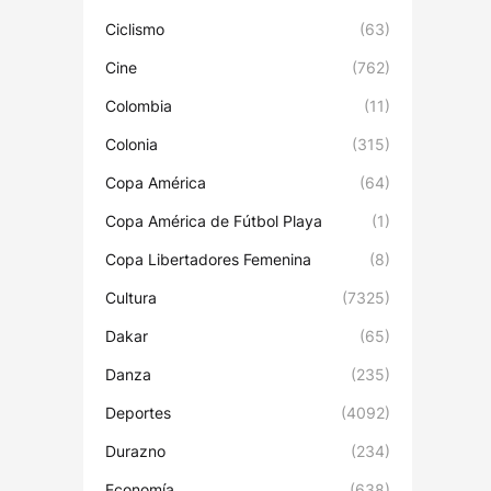
Ciclismo
(63)
Cine
(762)
Colombia
(11)
Colonia
(315)
Copa América
(64)
Copa América de Fútbol Playa
(1)
Copa Libertadores Femenina
(8)
Cultura
(7325)
Dakar
(65)
Danza
(235)
Deportes
(4092)
Durazno
(234)
Economía
(638)