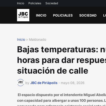
Inicio
Policiales
Sociedad
INICIO
POLICIALES
SOCIEDAD
L
Inicio
Maldonado
Bajas temperaturas: n
horas para dar respue
situación de calle
by
JBC de Piriápolis
-
mayo 08, 2026
El espacio dispuesto por el intendente Miguel Abel
con capacidad para albergar a unas 100 personas.