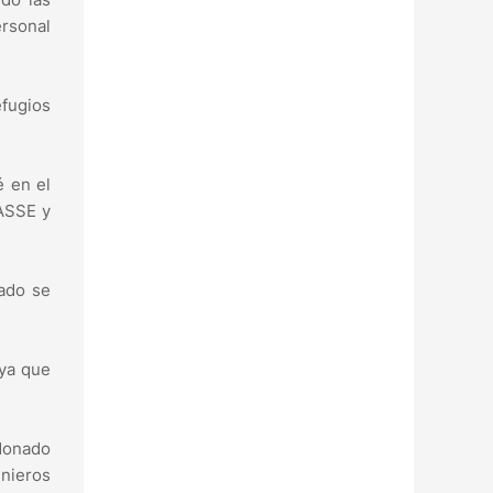
ersonal
efugios
é en el
 ASSE y
lado se
 ya que
ldonado
enieros