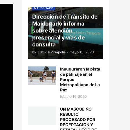
MALDONADO
Dirección de Tránsito de
Maldonado informa
sobre atención
presencial y vías de
consulta
by
JBC de Piriápolis
-
mayo 13, 2020
Inauguraron la pista
de patinaje en el
Parque
Metropolitano de La
Paz
febrero 16, 2020
UN MASCULINO
RESULTÓ
PROCESADO POR
RECEPTACION Y
ESTAFA LUEGO DE